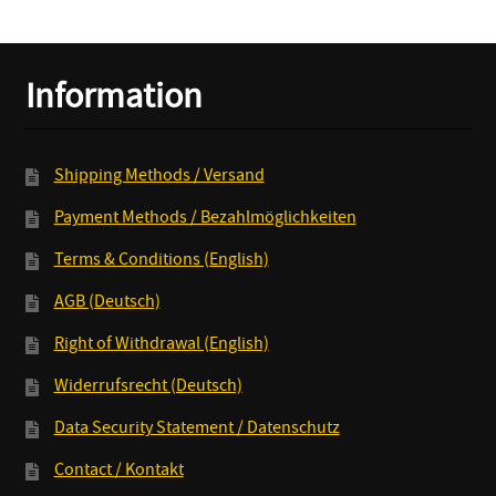
Kidz
Retten
Punkrock
Information
LP+MP3
quantity
Shipping Methods / Versand
Payment Methods / Bezahlmöglichkeiten
Terms & Conditions (English)
AGB (Deutsch)
Right of Withdrawal (English)
Widerrufsrecht (Deutsch)
Data Security Statement / Datenschutz
Contact / Kontakt