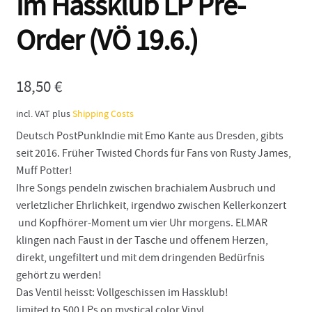
im Hassklub LP Pre-
Order (VÖ 19.6.)
18,50
€
incl. VAT
plus
Shipping Costs
Deutsch PostPunkIndie mit Emo Kante aus Dresden, gibts
seit 2016. Früher Twisted Chords für Fans von Rusty James,
Muff Potter!
Ihre Songs pendeln zwischen brachialem Ausbruch und
verletzlicher Ehrlichkeit, irgendwo zwischen Kellerkonzert
und Kopfhörer-Moment um vier Uhr morgens. ELMAR
klingen nach Faust in der Tasche und offenem Herzen,
direkt, ungefiltert und mit dem dringenden Bedürfnis
gehört zu werden!
Das Ventil heisst: Vollgeschissen im Hassklub!
limited to 500 LPs on mystical color Vinyl